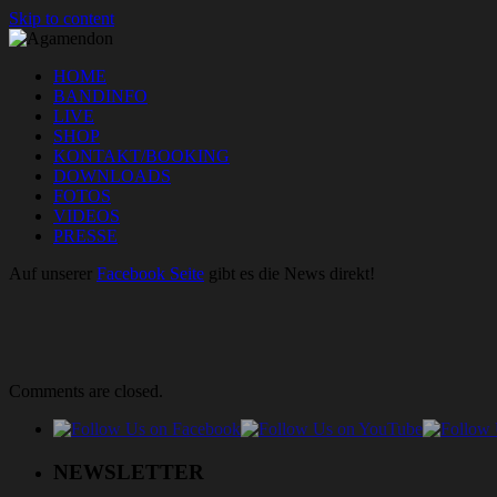
Skip to content
HOME
BANDINFO
LIVE
SHOP
KONTAKT/BOOKING
DOWNLOADS
FOTOS
VIDEOS
PRESSE
Auf unserer
Facebook Seite
gibt es die News direkt!
Comments are closed.
NEWSLETTER